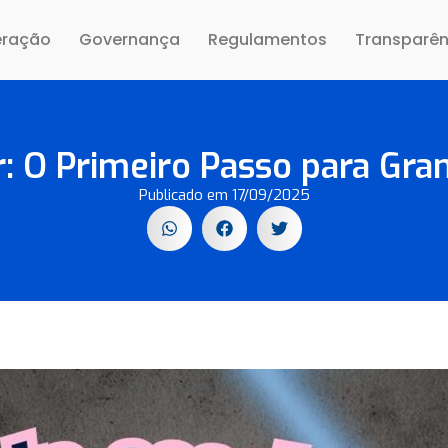
eração
Governança
Regulamentos
Transparên
r: O Primeiro Passo para Gra
Publicado em
17/09/2025