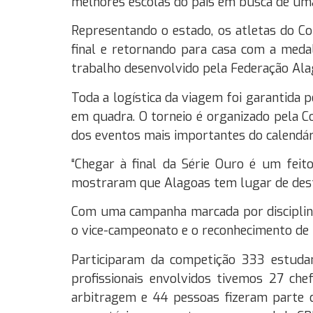
melhores escolas do país em busca de uma
Representando o estado, os atletas do Co
final e retornando para casa com a medal
trabalho desenvolvido pela Federação Ala
Toda a logística da viagem foi garantid
em quadra. O torneio é organizado pela C
dos eventos mais importantes do calendári
“Chegar à final da Série Ouro é um feit
mostraram que Alagoas tem lugar de destaq
Com uma campanha marcada por disciplina,
o vice-campeonato e o reconhecimento de 
Participaram da competição 333 estudant
profissionais envolvidos tivemos 27 che
arbitragem e 44 pessoas fizeram parte d