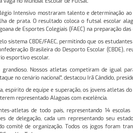
 vaga no Mundial Escolar de Futsal.
légio Intensivo mostraram talento e determinação ao
ha de prata. O resultado coloca o futsal escolar al
goana de Esportes Colegiais (FAEC) na preparação das 
a pelo sistema CBDE/FAEC, permitindo que os estudant
onfederação Brasileira do Desporto Escolar (CBDE), r
o esportivo escolar.
o grandioso. Nossos atletas competiram de igual pa
ue no cenário nacional”, destacou Irã Cândido, presid
 espírito de equipe e superação, os jovens atletas do
terem representado Alagoas com excelência.
es-atletas de todo país, representando 14 escolas 
fes de delegação, cada um representando seu estado, 
o comitê de organização. Todos os jogos foram trans