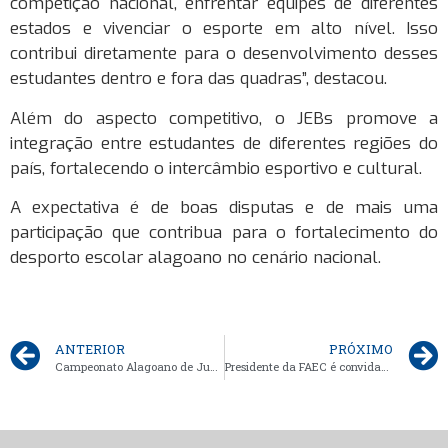
competição nacional, enfrentar equipes de diferentes
estados e vivenciar o esporte em alto nível. Isso
contribui diretamente para o desenvolvimento desses
estudantes dentro e fora das quadras”, destacou.
Além do aspecto competitivo, o JEBs promove a
integração entre estudantes de diferentes regiões do
país, fortalecendo o intercâmbio esportivo e cultural.
A expectativa é de boas disputas e de mais uma
participação que contribua para o fortalecimento do
desporto escolar alagoano no cenário nacional.
ANTERIOR
PRÓXIMO
Campeonato Alagoano de Judô Escolar reúne quase 900 inscrições e movimenta o JODE Maceió neste sábado
Presidente da FAEC é convidado para palestra em encontro nacional da rede Marista