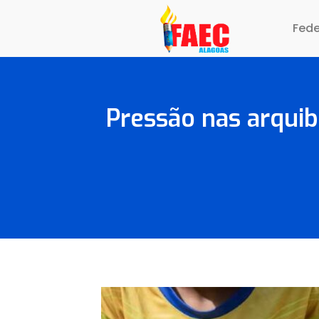
Fed
Pressão nas arquib