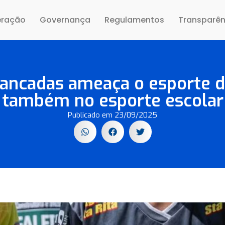
eração
Governança
Regulamentos
Transparên
ancadas ameaça o esporte de
também no esporte escolar
Publicado em
23/09/2025