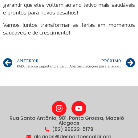
garantir que eles voltem ao ano letivo mais saudáveis
e prontos para novos desafios!
Vamos juntos transformar as férias em momentos
saudáveis e de crescimento!
ANTERIOR
PRÓXIMO
FAEC reforça importância da inclusão no desporto escolar no Dia do Orgulho Autista
Abertas inscrições para a terceira etapa do Campeonato Alagoano de Judô Escolar
Rua Santo Antônio, 981, Ponta Grossa, Maceió –
Alagoas
(82) 99922-5179
alagoas@desportoescolar.org