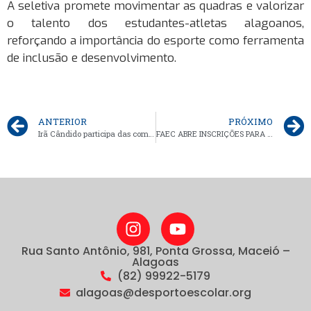
A seletiva promete movimentar as quadras e valorizar
o talento dos estudantes-atletas alagoanos,
reforçando a importância do esporte como ferramenta
de inclusão e desenvolvimento.
ANTERIOR
PRÓXIMO
Irã Cândido participa das comemorações do Dia do Desporto Escolar em Brasília
FAEC ABRE INSCRIÇÕES PARA O CAMPEONATO ALAGOANO DE JUDÔ ESCOLAR – ETAPA SACRAMENTO
Rua Santo Antônio, 981, Ponta Grossa, Maceió –
Alagoas
(82) 99922-5179
alagoas@desportoescolar.org