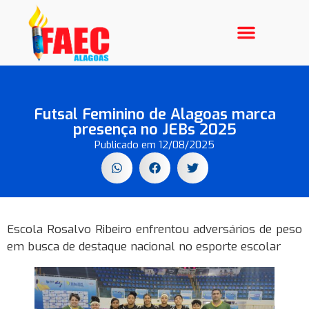
Galeria de Fotos
Futsal Feminino de Alagoas marca
presença no JEBs 2025
Publicado em
12/08/2025
Escola Rosalvo Ribeiro enfrentou adversários de peso
em busca de destaque nacional no esporte escolar