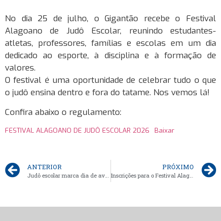
No dia 25 de julho, o Gigantão recebe o Festival
Alagoano de Judô Escolar, reunindo estudantes-
atletas, professores, famílias e escolas em um dia
dedicado ao esporte, à disciplina e à formação de
valores.
O festival é uma oportunidade de celebrar tudo o que
o judô ensina dentro e fora do tatame. Nos vemos lá!
Confira abaixo o regulamento:
FESTIVAL ALAGOANO DE JUDÔ ESCOLAR 2026
Baixar
ANTERIOR
PRÓXIMO
Judô escolar marca dia de avaliações e integração no Colégio Montessori
Inscrições para o Festival Alagoano de Judô Escolar estão abertas; modalidade alia disciplina, respeito e desenvolvimento dos estudantes