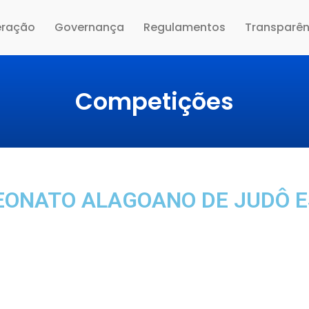
eração
Governança
Regulamentos
Transparên
Competições
ONATO ALAGOANO DE JUDÔ E